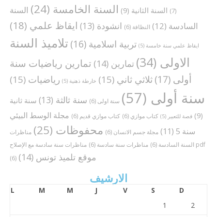
السنة الخامسة
(24)
السنة
السنة الثانية
(9)
(7)
ايقاظ علمي
(18)
انشودة
(13)
السادسة
(12)
النظافة
(6)
تلاميذ السنة
تربية اسلامية
(16)
ايقاظ علمي سنة خامسة
(5)
الاولى
(34)
تمارين رياضيات سنة
تمارين
(14)
أولى
(17)
ثلاثي ثاني
(15)
رياضيات
(15)
خارطة ذهنية
(5)
سنة أولى
(57)
سنة ثالثة
(13)
سنة ثانية
سنة اولى
(6)
مجلة الوسط البيئي
(9)
كتاب موازي
(6)
كتاب موازي قديم
(6)
قصة للتعبير
(5)
محفوظات
(25)
سنة 5
(11)
مجلة جسم الانسان
(6)
مناظرات
مناظرات سنة سادسة مع الإصلاح pdf
السنة السادسة
(6)
مناظرات سنة سادسة
(6)
موقع تلميذ تونس
(14)
(6)
الارشيف
L
M
M
J
V
S
D
1
2