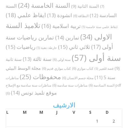
السنة الخامسة
(24)
السنة
السنة الثانية
(9)
(7)
ايقاظ علمي
(18)
انشودة
(13)
السادسة
(12)
النظافة
(6)
تلاميذ السنة
تربية اسلامية
(16)
ايقاظ علمي سنة خامسة
(5)
الاولى
(34)
تمارين رياضيات سنة
تمارين
(14)
أولى
(17)
ثلاثي ثاني
(15)
رياضيات
(15)
خارطة ذهنية
(5)
سنة أولى
(57)
سنة ثالثة
(13)
سنة ثانية
سنة اولى
(6)
مجلة الوسط البيئي
(9)
كتاب موازي
(6)
كتاب موازي قديم
(6)
قصة للتعبير
(5)
محفوظات
(25)
سنة 5
(11)
مجلة جسم الانسان
(6)
مناظرات
مناظرات سنة سادسة مع الإصلاح pdf
السنة السادسة
(6)
مناظرات سنة سادسة
(6)
موقع تلميذ تونس
(14)
(6)
الارشيف
L
M
M
J
V
S
D
1
2