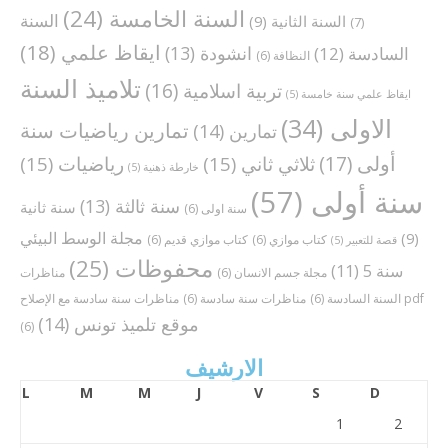
السنة الخامسة
(24)
السنة
السنة الثانية
(9)
(7)
ايقاظ علمي
(18)
انشودة
(13)
السادسة
(12)
النظافة
(6)
تلاميذ السنة
تربية اسلامية
(16)
ايقاظ علمي سنة خامسة
(5)
الاولى
(34)
تمارين رياضيات سنة
تمارين
(14)
أولى
(17)
ثلاثي ثاني
(15)
رياضيات
(15)
خارطة ذهنية
(5)
سنة أولى
(57)
سنة ثالثة
(13)
سنة ثانية
سنة اولى
(6)
مجلة الوسط البيئي
(9)
كتاب موازي
(6)
كتاب موازي قديم
(6)
قصة للتعبير
(5)
محفوظات
(25)
سنة 5
(11)
مجلة جسم الانسان
(6)
مناظرات
مناظرات سنة سادسة مع الإصلاح pdf
السنة السادسة
(6)
مناظرات سنة سادسة
(6)
موقع تلميذ تونس
(14)
(6)
الارشيف
L
M
M
J
V
S
D
1
2