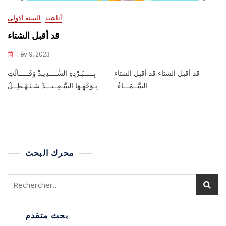
أناشيد
السنة الاولى
قد أقبل الشتاء
Fév 9, 2023
قد أقبل الشتاء قد أقبل الشتاء بِـــــبَـرْدِهِ الشَّــــدِيـدْ وَقَـــــالَتِ
السَّــمَـــاءُ بِـوَجْهِـهَا السَّـعِــيـــدْ سَـتَـهْـطِــلُ
محرك البحث
بحث متقدم