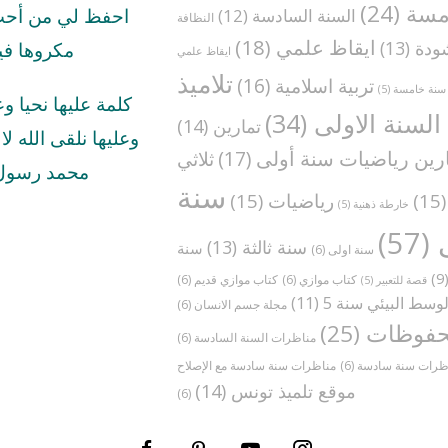
مسة
(24)
السنة السادسة
(12)
احفظ لي من أحب 
النظافة
ايقاظ علمي
(18)
ودة
(13)
مكروها في
ايقاظ علمي
تلاميذ
تربية اسلامية
(16)
سنة خامسة
(5)
كلمة عليها نحيا و
السنة الاولى
(34)
تمارين
(14)
وعليها نلقى الله لا ا
رين رياضيات سنة أولى
(17)
ثلاثي
محمد رسول 
سنة
(1
رياضيات
(15)
خارطة ذهنية
(5)
(57)
سنة ثالثة
(13)
سنة
سنة اولى
(6)
(
كتاب موازي
(6)
كتاب موازي قديم
(6)
قصة للتعبير
(5)
وسط البيئي سنة 5
(11)
مجلة جسم الانسان
(6)
فوظات
(25)
مناظرات السنة السادسة
(6)
ظرات سنة سادسة
(6)
موقع تلميذ تونس
(14)
(6)