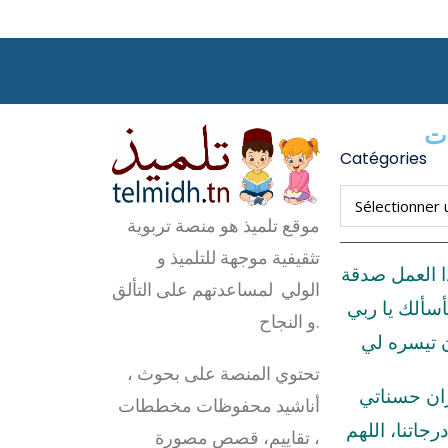
ات
Catégories
موقع تلميذ هو منصة تربوية
تثقيفية موجهة للتلميذ و
ا العمل صدقة
الولي لمساعدتهم على التألق
أسألك يا ربي
و النجاح.
ن تيسره لي
تحتوي المنصة على بحوث ،
زان حسناتي
أناشيد محفوظات مخططات
رجاتنا، اللهم
، تقاييم، قصص مصورة