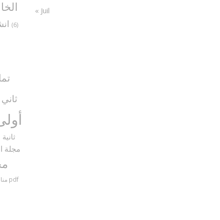
الخا
« Juil
انش
(6)
تما
ثاني
5)
أولى
ثانية
9)
مجلة ال
مح
مناظرات سنة سادسة مع الإصلاح pdf
منا