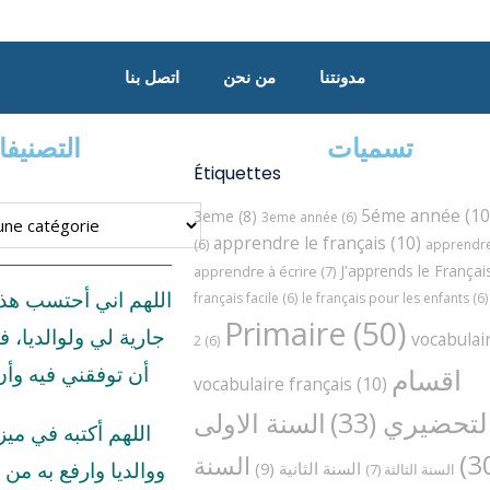
مدونتنا
من نحن
اتصل بنا
تسميات
التصنيف
Étiquettes
5éme année
(10
3eme
(8)
3eme année
(6)
apprendre le français
(10)
(6)
apprendre 
J'apprends le Françai
apprendre à écrire
(7)
اللهم اني أحتسب هذ
français facile
(6)
le français pour les enfants
(6)
Primaire
(50)
جارية لي ولوالديا، ف
vocabulai
2
(6)
اقسام
أن توفقني فيه وأ
vocabulaire français
(10)
لتحضيري
(33)
السنة الاولى
اللهم أكتبه في مي
السنة
السنة الثانية
(9)
ووالديا وارفع به من د
السنة الثالثة
(7)