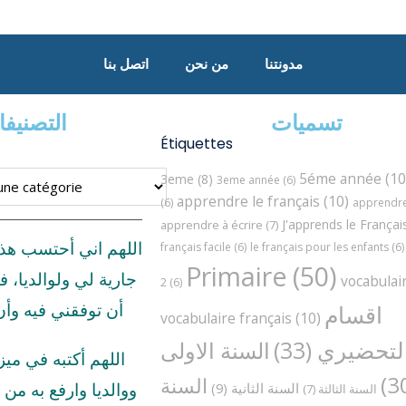
مدونتنا
من نحن
اتصل بنا
تسميات
التصنيف
Étiquettes
5éme année
(10
3eme
(8)
3eme année
(6)
apprendre le français
(10)
(6)
apprendre 
J'apprends le Françai
apprendre à écrire
(7)
اللهم اني أحتسب هذ
français facile
(6)
le français pour les enfants
(6)
Primaire
(50)
جارية لي ولوالديا، ف
vocabulai
2
(6)
اقسام
أن توفقني فيه وأ
vocabulaire français
(10)
لتحضيري
(33)
السنة الاولى
اللهم أكتبه في مي
السنة
السنة الثانية
(9)
ووالديا وارفع به من د
السنة الثالثة
(7)