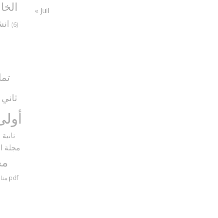
الخا
« Juil
انش
(6)
تما
ثاني
5)
أولى
ثانية
9)
مجلة ال
مح
مناظرات سنة سادسة مع الإصلاح pdf
منا