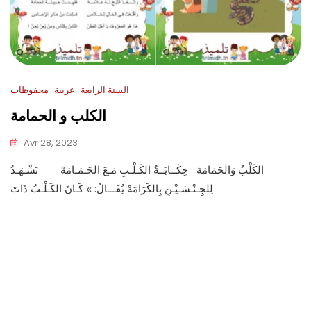
السنة الرابعة
عربية
محفوظات
الكلب و الحمامة
Avr 28, 2023
الكَلْبُ وَالحَمَامَة حِكَــايَــةُ الكَـلْـبِ مَـعَ الحَـمَـامَهْ تَشْـهَـدُ
لِلجِـنْـسَـيْـنِ بِالكَرَامَهْ يُقَـــالُ: » كَـانَ الكَـلْـبُ ذَاتَ