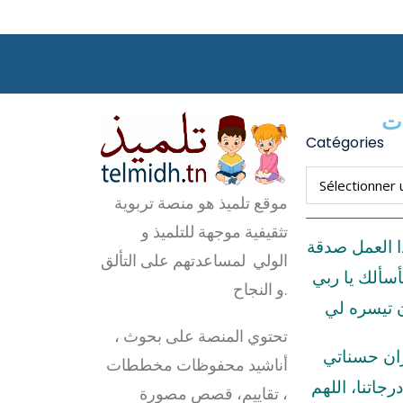
ات
Catégories
موقع تلميذ هو منصة تربوية
تثقيفية موجهة للتلميذ و
ا العمل صدقة
الولي لمساعدتهم على التألق
أسألك يا ربي
و النجاح.
ن تيسره لي
تحتوي المنصة على بحوث ،
زان حسناتي
أناشيد محفوظات مخططات
رجاتنا، اللهم
، تقاييم، قصص مصورة