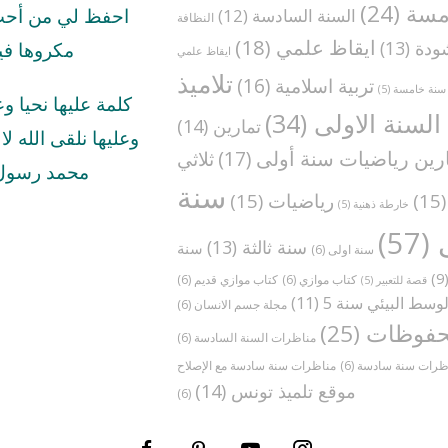
مسة
(24)
السنة السادسة
(12)
احفظ لي من أحب 
النظافة
ايقاظ علمي
(18)
ودة
(13)
مكروها في
ايقاظ علمي
تلاميذ
تربية اسلامية
(16)
سنة خامسة
(5)
كلمة عليها نحيا و
السنة الاولى
(34)
تمارين
(14)
وعليها نلقى الله لا ا
رين رياضيات سنة أولى
(17)
ثلاثي
محمد رسول 
سنة
(1
رياضيات
(15)
خارطة ذهنية
(5)
(57)
سنة ثالثة
(13)
سنة
سنة اولى
(6)
(
كتاب موازي
(6)
كتاب موازي قديم
(6)
قصة للتعبير
(5)
وسط البيئي سنة 5
(11)
مجلة جسم الانسان
(6)
فوظات
(25)
مناظرات السنة السادسة
(6)
ظرات سنة سادسة
(6)
موقع تلميذ تونس
(14)
(6)