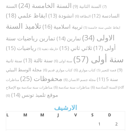
السنة الخامسة
(24)
السنة
السنة الثانية
(9)
(7)
ايقاظ علمي
(18)
انشودة
(13)
السادسة
(12)
النظافة
(6)
تلاميذ السنة
تربية اسلامية
(16)
ايقاظ علمي سنة خامسة
(5)
الاولى
(34)
تمارين رياضيات سنة
تمارين
(14)
أولى
(17)
ثلاثي ثاني
(15)
رياضيات
(15)
خارطة ذهنية
(5)
سنة أولى
(57)
سنة ثالثة
(13)
سنة ثانية
سنة اولى
(6)
مجلة الوسط البيئي
(9)
كتاب موازي
(6)
كتاب موازي قديم
(6)
قصة للتعبير
(5)
محفوظات
(25)
سنة 5
(11)
مجلة جسم الانسان
(6)
مناظرات
مناظرات سنة سادسة مع الإصلاح pdf
السنة السادسة
(6)
مناظرات سنة سادسة
(6)
موقع تلميذ تونس
(14)
(6)
الارشيف
L
M
M
J
V
S
D
1
2