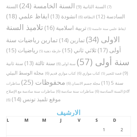
السنة الخامسة
(24)
السنة
السنة الثانية
(9)
(7)
ايقاظ علمي
(18)
انشودة
(13)
السادسة
(12)
النظافة
(6)
تلاميذ السنة
تربية اسلامية
(16)
ايقاظ علمي سنة خامسة
(5)
الاولى
(34)
تمارين رياضيات سنة
تمارين
(14)
أولى
(17)
ثلاثي ثاني
(15)
رياضيات
(15)
خارطة ذهنية
(5)
سنة أولى
(57)
سنة ثالثة
(13)
سنة ثانية
سنة اولى
(6)
مجلة الوسط البيئي
(9)
كتاب موازي
(6)
كتاب موازي قديم
(6)
قصة للتعبير
(5)
محفوظات
(25)
سنة 5
(11)
مجلة جسم الانسان
(6)
مناظرات
مناظرات سنة سادسة مع الإصلاح pdf
السنة السادسة
(6)
مناظرات سنة سادسة
(6)
موقع تلميذ تونس
(14)
(6)
الارشيف
L
M
M
J
V
S
D
1
2