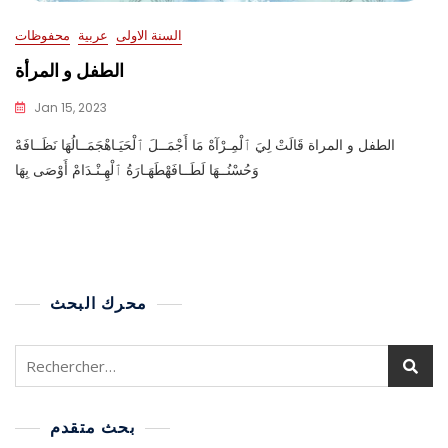
السنة الاولى
عربية
محفوظات
الطفل و المرأة
Jan 15, 2023
الطفل و المراة قَالَتْ لِيَ ٱلْمِـرْآهْ مَا أَجْمَــلَ ٱلْحَيَـاهْجَمَــالُهَا نَظَــافَهْ
وَحُسْنُــهَا لَطَــافَهْطَهَـارَةُ ٱلْهِـنْـدَامْ أَوْصَى بِهَا
محرك البحث
بحث متقدم