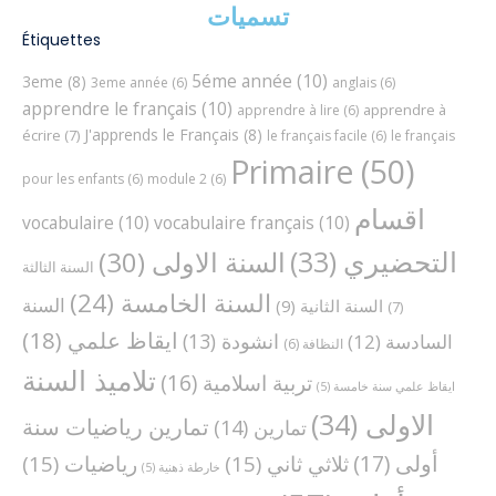
تسميات
Étiquettes
5éme année
(10)
3eme
(8)
3eme année
(6)
anglais
(6)
apprendre le français
(10)
apprendre à
apprendre à lire
(6)
J'apprends le Français
(8)
écrire
(7)
le français facile
(6)
le français
Primaire
(50)
pour les enfants
(6)
module 2
(6)
اقسام
vocabulaire
(10)
vocabulaire français
(10)
التحضيري
(33)
السنة الاولى
(30)
السنة الثالثة
السنة الخامسة
(24)
السنة
السنة الثانية
(9)
(7)
ايقاظ علمي
(18)
انشودة
(13)
السادسة
(12)
النظافة
(6)
تلاميذ السنة
تربية اسلامية
(16)
ايقاظ علمي سنة خامسة
(5)
الاولى
(34)
تمارين رياضيات سنة
تمارين
(14)
أولى
(17)
ثلاثي ثاني
(15)
رياضيات
(15)
خارطة ذهنية
(5)