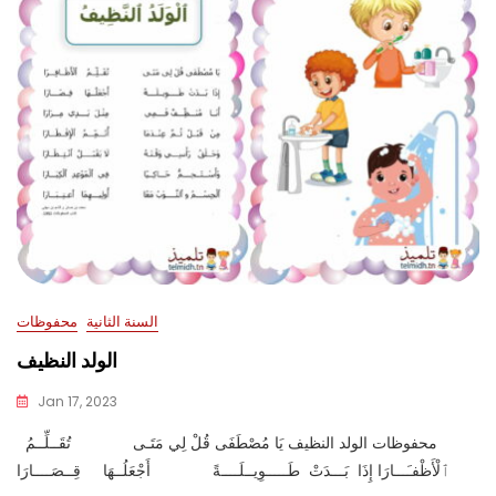
السنة الثانية
محفوظات
الولد النظيف
Jan 17, 2023
محفوظات الولد النظيف يَا مُصْطَفَى قُلْ لِي مَتَـى تُقَــلِّــمُ
ٱلْأَظْفـَـــارَا إِذَا بَـــدَتْ طَـــــوِيــلَــــةً أَجْعَلُــهَا قِــصَــــارَا