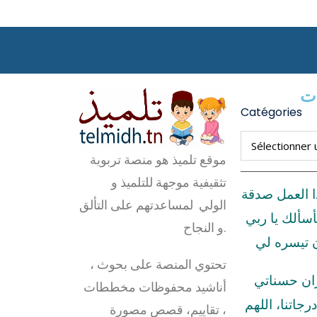
ات
Catégories
موقع تلميذ هو منصة تربوية
تثقيفية موجهة للتلميذ و
ا العمل صدقة
الولي لمساعدتهم على التألق
أسألك يا ربي
و النجاح.
ن تيسره لي
تحتوي المنصة على بحوث ،
زان حسناتي
أناشيد محفوظات مخططات
رجاتنا، اللهم
، تقاييم، قصص مصورة