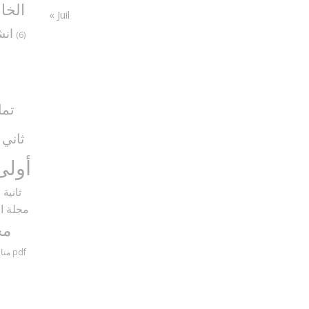
الخا
« Juil
انش
(6)
تما
ثاني
5)
أولى
ثانية
9)
مجلة ال
مح
مناظرات سنة سادسة مع الإصلاح pdf
منا