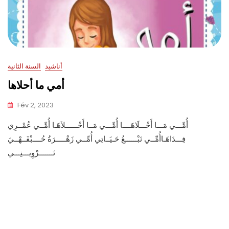
أناشيد
السنة الثانية
أمي ما أحلاها
Fév 2, 2023
أُمِّـــي مَـــا أَحْـــلَاهَــــا أُمِّـــي مَــا أَحْــــــلاَهَـا أُمِّــي عُمْــرِي
فِـــدَاهَـاأُمِّــي نَبْــــــعُ حَـيَــاتِي أُمِّــي زَهْـــــرَةُ حُــــبْفَــهْــيَ
تَـــــــرْوِيـــنِـــي