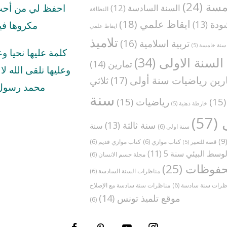
مسة
(24)
السنة السادسة
(12)
احفظ لي من أحب 
النظافة
ايقاظ علمي
(18)
ودة
(13)
مكروها في
ايقاظ علمي
تلاميذ
تربية اسلامية
(16)
سنة خامسة
(5)
كلمة عليها نحيا و
السنة الاولى
(34)
تمارين
(14)
وعليها نلقى الله لا ا
رين رياضيات سنة أولى
(17)
ثلاثي
محمد رسول 
سنة
(1
رياضيات
(15)
خارطة ذهنية
(5)
(57)
سنة ثالثة
(13)
سنة
سنة اولى
(6)
(
كتاب موازي
(6)
كتاب موازي قديم
(6)
قصة للتعبير
(5)
وسط البيئي سنة 5
(11)
مجلة جسم الانسان
(6)
فوظات
(25)
مناظرات السنة السادسة
(6)
ظرات سنة سادسة
(6)
موقع تلميذ تونس
(14)
(6)