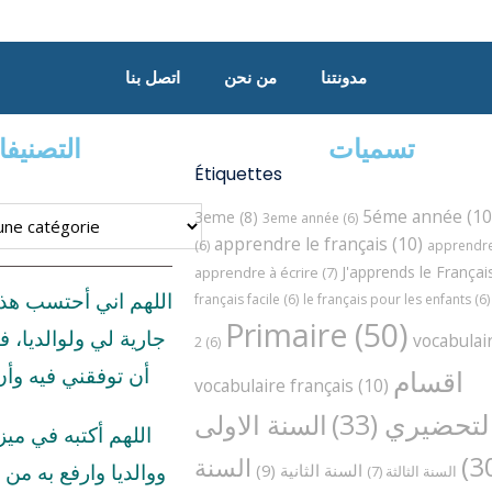
مدونتنا
من نحن
اتصل بنا
تسميات
التصنيف
Étiquettes
5éme année
(10
3eme
(8)
3eme année
(6)
apprendre le français
(10)
(6)
apprendre 
J'apprends le Françai
apprendre à écrire
(7)
اللهم اني أحتسب هذ
français facile
(6)
le français pour les enfants
(6)
Primaire
(50)
جارية لي ولوالديا، ف
vocabulai
2
(6)
اقسام
أن توفقني فيه وأ
vocabulaire français
(10)
لتحضيري
(33)
السنة الاولى
اللهم أكتبه في مي
السنة
السنة الثانية
(9)
ووالديا وارفع به من د
السنة الثالثة
(7)