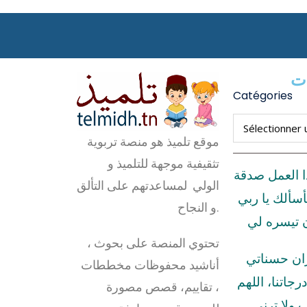
ات
Catégories
موقع تلميذ هو منصة تربوية
تثقيفية موجهة للتلميذ و
ا العمل صدقة
الولي لمساعدتهم على التألق
أسألك يا ربي
و النجاح.
ن تيسره لي
تحتوي المنصة على بحوث ،
زان حسناتي
أناشيد محفوظات مخططات
رجاتنا، اللهم
، تقاييم، قصص مصورة
ولا ترني