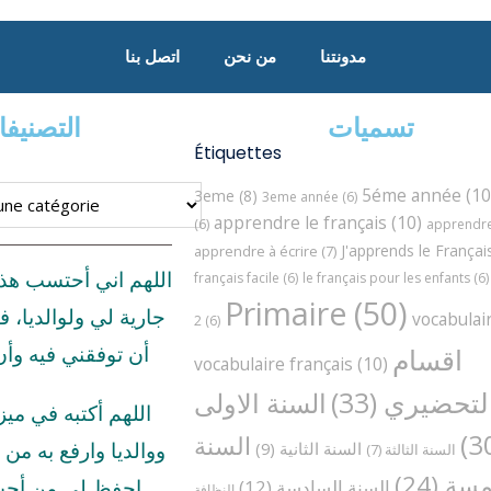
مدونتنا
من نحن
اتصل بنا
تسميات
التصنيف
Étiquettes
5éme année
(10
3eme
(8)
3eme année
(6)
apprendre le français
(10)
(6)
apprendre 
J'apprends le Françai
apprendre à écrire
(7)
اللهم اني أحتسب هذ
français facile
(6)
le français pour les enfants
(6)
Primaire
(50)
جارية لي ولوالديا، ف
vocabulai
2
(6)
اقسام
أن توفقني فيه وأ
vocabulaire français
(10)
لتحضيري
(33)
السنة الاولى
اللهم أكتبه في مي
السنة
السنة الثانية
(9)
ووالديا وارفع به من د
السنة الثالثة
(7)
مسة
(24)
السنة السادسة
(12)
احفظ لي من أحب 
النظافة