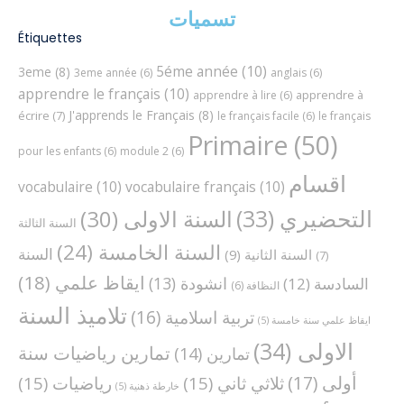
تسميات
Étiquettes
5éme année
(10)
3eme
(8)
3eme année
(6)
anglais
(6)
apprendre le français
(10)
apprendre à
apprendre à lire
(6)
J'apprends le Français
(8)
écrire
(7)
le français facile
(6)
le français
Primaire
(50)
pour les enfants
(6)
module 2
(6)
اقسام
vocabulaire
(10)
vocabulaire français
(10)
التحضيري
(33)
السنة الاولى
(30)
السنة الثالثة
السنة الخامسة
(24)
السنة
السنة الثانية
(9)
(7)
ايقاظ علمي
(18)
انشودة
(13)
السادسة
(12)
النظافة
(6)
تلاميذ السنة
تربية اسلامية
(16)
ايقاظ علمي سنة خامسة
(5)
الاولى
(34)
تمارين رياضيات سنة
تمارين
(14)
أولى
(17)
ثلاثي ثاني
(15)
رياضيات
(15)
خارطة ذهنية
(5)