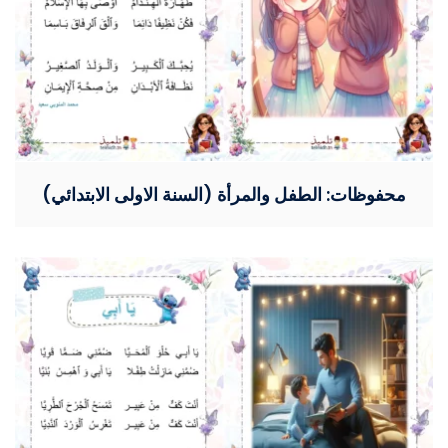
محفوظات: الطفل والمرأة (السنة الاولى الابتدائي)