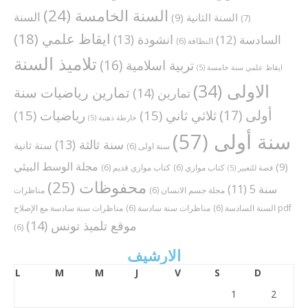
السنة الخامسة
(24)
السنة
السنة الثانية
(9)
(7)
ايقاظ علمي
(18)
انشودة
(13)
السادسة
(12)
النظافة
(6)
تلاميذ السنة
تربية اسلامية
(16)
ايقاظ علمي سنة خامسة
(5)
الاولى
(34)
تمارين رياضيات سنة
تمارين
(14)
أولى
(17)
ثلاثي ثاني
(15)
رياضيات
(15)
خارطة ذهنية
(5)
سنة أولى
(57)
سنة ثالثة
(13)
سنة ثانية
سنة اولى
(6)
مجلة الوسط البيئي
(9)
كتاب موازي
(6)
كتاب موازي قديم
(6)
قصة للتعبير
(5)
محفوظات
(25)
سنة 5
(11)
مجلة جسم الانسان
(6)
مناظرات
مناظرات سنة سادسة مع الإصلاح pdf
السنة السادسة
(6)
مناظرات سنة سادسة
(6)
موقع تلميذ تونس
(14)
(6)
الارشيف
L
M
M
J
V
S
D
1
2