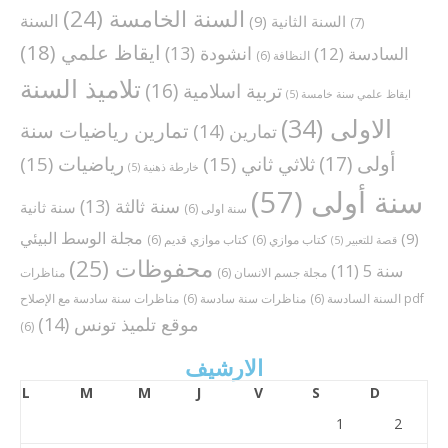
السنة الخامسة
(24)
السنة
السنة الثانية
(9)
(7)
ايقاظ علمي
(18)
انشودة
(13)
السادسة
(12)
النظافة
(6)
تلاميذ السنة
تربية اسلامية
(16)
ايقاظ علمي سنة خامسة
(5)
الاولى
(34)
تمارين رياضيات سنة
تمارين
(14)
أولى
(17)
ثلاثي ثاني
(15)
رياضيات
(15)
خارطة ذهنية
(5)
سنة أولى
(57)
سنة ثالثة
(13)
سنة ثانية
سنة اولى
(6)
مجلة الوسط البيئي
(9)
كتاب موازي
(6)
كتاب موازي قديم
(6)
قصة للتعبير
(5)
محفوظات
(25)
سنة 5
(11)
مجلة جسم الانسان
(6)
مناظرات
مناظرات سنة سادسة مع الإصلاح pdf
السنة السادسة
(6)
مناظرات سنة سادسة
(6)
موقع تلميذ تونس
(14)
(6)
الارشيف
L
M
M
J
V
S
D
1
2