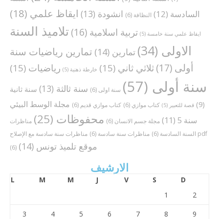
ايقاظ علمي
(18)
انشودة
(13)
السادسة
(12)
النظافة
(6)
تلاميذ السنة
تربية اسلامية
(16)
ايقاظ علمي سنة خامسة
(5)
الاولى
(34)
تمارين رياضيات سنة
تمارين
(14)
أولى
(17)
ثلاثي ثاني
(15)
رياضيات
(15)
خارطة ذهنية
(5)
سنة أولى
(57)
سنة ثالثة
(13)
سنة ثانية
سنة اولى
(6)
مجلة الوسط البيئي
(9)
كتاب موازي
(6)
كتاب موازي قديم
(6)
قصة للتعبير
(5)
محفوظات
(25)
سنة 5
(11)
مجلة جسم الانسان
(6)
مناظرات
مناظرات سنة سادسة مع الإصلاح pdf
السنة السادسة
(6)
مناظرات سنة سادسة
(6)
موقع تلميذ تونس
(14)
(6)
الارشيف
L
M
M
J
V
S
D
1
2
3
4
5
6
7
8
9