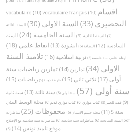
pour les enfants
(6)
module 2
(6)
اقسام
vocabulaire
(10)
vocabulaire français
(10)
التحضيري
(33)
السنة الاولى
(30)
السنة الثالثة
السنة الخامسة
(24)
السنة
السنة الثانية
(9)
(7)
ايقاظ علمي
(18)
انشودة
(13)
السادسة
(12)
النظافة
(6)
تلاميذ السنة
تربية اسلامية
(16)
ايقاظ علمي سنة خامسة
(5)
الاولى
(34)
تمارين رياضيات سنة
تمارين
(14)
أولى
(17)
ثلاثي ثاني
(15)
رياضيات
(15)
خارطة ذهنية
(5)
سنة أولى
(57)
سنة ثالثة
(13)
سنة ثانية
سنة اولى
(6)
مجلة الوسط البيئي
(9)
كتاب موازي
(6)
كتاب موازي قديم
(6)
قصة للتعبير
(5)
محفوظات
(25)
سنة 5
(11)
مجلة جسم الانسان
(6)
مناظرات
مناظرات سنة سادسة مع الإصلاح pdf
السنة السادسة
(6)
مناظرات سنة سادسة
(6)
موقع تلميذ تونس
(14)
(6)