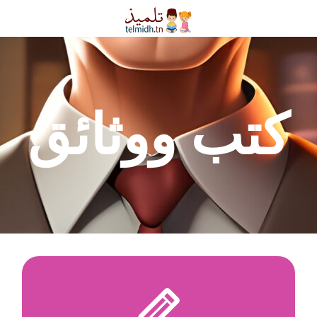
كتب ووثائق