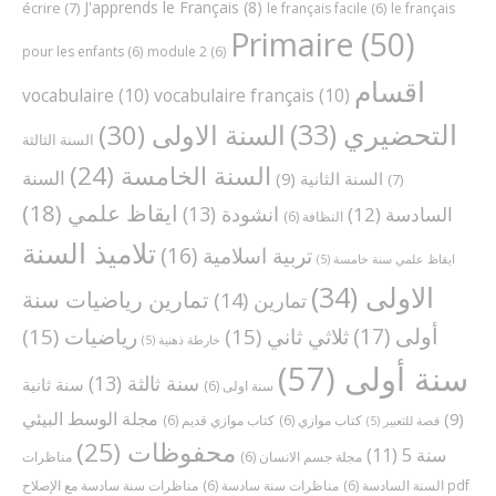
J'apprends le Français
(8)
écrire
(7)
le français facile
(6)
le français
Primaire
(50)
pour les enfants
(6)
module 2
(6)
اقسام
vocabulaire
(10)
vocabulaire français
(10)
التحضيري
(33)
السنة الاولى
(30)
السنة الثالثة
السنة الخامسة
(24)
السنة
السنة الثانية
(9)
(7)
ايقاظ علمي
(18)
انشودة
(13)
السادسة
(12)
النظافة
(6)
تلاميذ السنة
تربية اسلامية
(16)
ايقاظ علمي سنة خامسة
(5)
الاولى
(34)
تمارين رياضيات سنة
تمارين
(14)
أولى
(17)
ثلاثي ثاني
(15)
رياضيات
(15)
خارطة ذهنية
(5)
سنة أولى
(57)
سنة ثالثة
(13)
سنة ثانية
سنة اولى
(6)
مجلة الوسط البيئي
(9)
كتاب موازي
(6)
كتاب موازي قديم
(6)
قصة للتعبير
(5)
محفوظات
(25)
سنة 5
(11)
مجلة جسم الانسان
(6)
مناظرات
مناظرات سنة سادسة مع الإصلاح pdf
السنة السادسة
(6)
مناظرات سنة سادسة
(6)