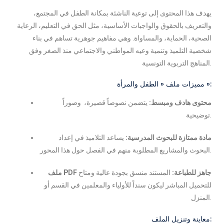
يهدف هذا المحتوى إلى توعية الناشئة بمكانة الطفل في المجتمع،
والتعريف بالحقوق والواجبات الأساسية، مثل الحق في التعليم، الرعاية
الصحية، الحماية، والمساواة. وهي مفاهيم جوهرية تساهم في بناء
شخصية التلميذ وتنمية وعيه المواطني والاجتماعي منذ الصغر وفق
المناهج التربوية التونسية.
مميزات ملف « الطفل والمرأة »:
محتوى هادف ومبسط:
يتضمن نصوصاً قصيرة، وصوراً
توضيحية.
مادة ممتازة للبحوث المدرسية:
يساعد التلاميذ في إعداد
البحوث والمشاريع المطلوبة منهم في الفصل حول هذا المحور.
ملف PDF جاهز للطباعة:
المستند منسق بجودة عالية ومتاح
للتحميل المباشر ليكون سنداً للأولياء والمعلمين في القسم أو
المنزل.
معاينة وتنزيل الملف: